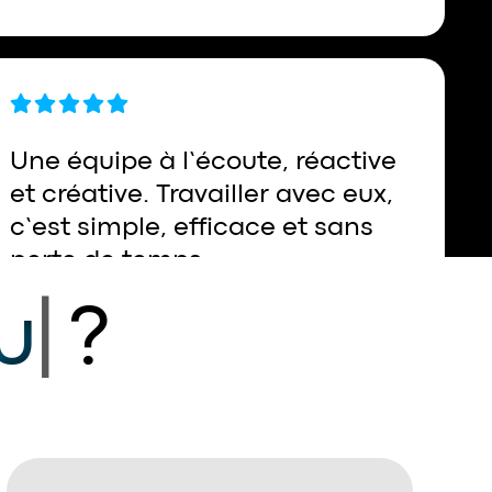
Amar D.
Une équipe à l’écoute, réactive
et créative. Travailler avec eux,
c’est simple, efficace et sans
perte de temps.
u
|
?
David M.