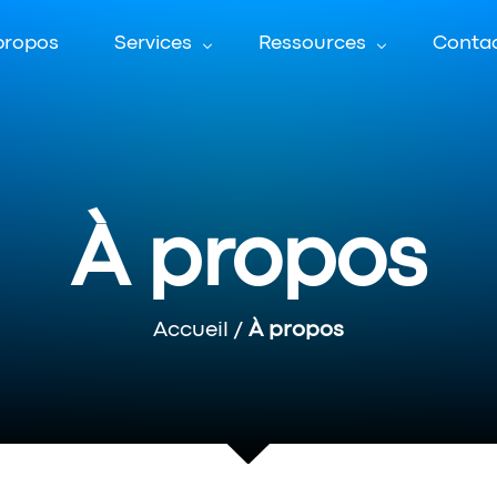
propos
Services
Ressources
Conta
Marketing digital
Responsabilité
Développement web
Questions fréquentes
Conception graphique
À propos
Offres hybrides BPO⇔BPA
Accueil
/
À propos