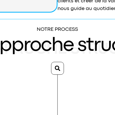
clients et créer de la va
nous guide au quotidie
NOTRE PROCESS
pproche stru
PPROCHE STRU
Étape 1