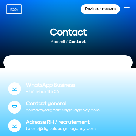
Devis sur mesure
Contact
Accueil
/
Contact
WhatsApp Business
+261 34 63 415 06
Contact général
contact@digitaldesign-agency.com
Adresse RH / recrutement
talent@digitaldesign-agency.com