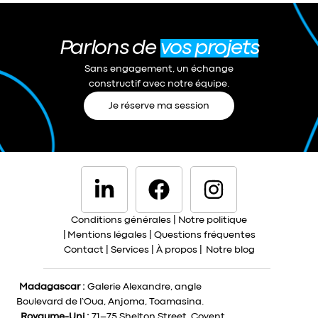
Parlons de
vos projets
Sans engagement, un échange
constructif avec notre équipe.
Je réserve ma session
Conditions générales
|
Notre politique
|
Mentions légales
|
Questions fréquentes
Contact
|
Services
|
À propos
|
Notre blog
Madagascar :
Galerie Alexandre, angle
Boulevard de l’Oua, Anjoma, Toamasina.
Royaume-Uni :
71–75 Shelton Street, Covent